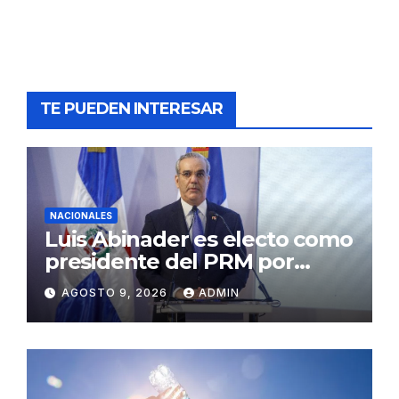
TE PUEDEN INTERESAR
NACIONALES
Luis Abinader es electo como
presidente del PRM por
cuatro años
AGOSTO 9, 2026
ADMIN