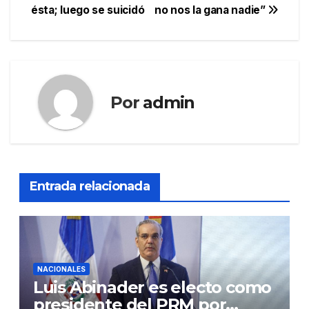
ésta; luego se suicidó
no nos la gana nadie”
Por
admin
Entrada relacionada
NACIONALES
Luis Abinader es electo como
presidente del PRM por