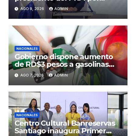
cuatro años
AGO 9, 2026
ADMIN
NACIONALES
Gobierno dispone aumento
de RD$3 pesos a gasolinas
premium y regular
AGO 7, 2026
ADMIN
NACIONALES
Centro Cultural Banreservas
Santiago inaugura Primer