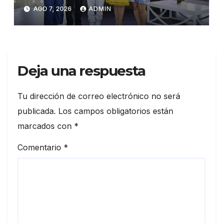
Congreso de Artesanos de
AGO 7, 2026
ADMIN
Santiago
Deja una respuesta
Tu dirección de correo electrónico no será
publicada.
Los campos obligatorios están
marcados con
*
Comentario
*