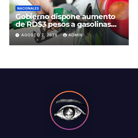
NACIONALES
Gobierno dispone aumento
de RD$3 pesos a gasolinas
premium y regular
AGOSTO 7, 2026
ADMIN