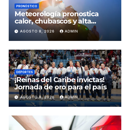
PRONÓSTICO
Meteorología pronostica
calor, chubascos y alta
concentración de polvo del
AGOSTO 8, 2026
ADMIN
Sahara para este sábado
DEPORTES
¡Reinas del Caribe invictas!
Jornada de oro para el país
AGOSTO 8, 2026
ADMIN