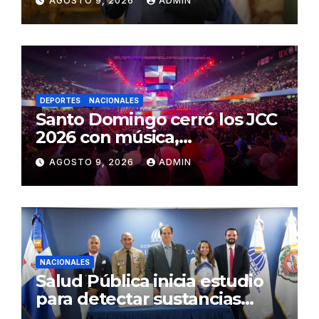
AGOSTO 9, 2026
ADMIN
SCJ
DEPORTES
NACIONALES
Santo Domingo cerró los JCC
2026 con música,
reconocimientos y alegría
AGOSTO 9, 2026
ADMIN
NACIONALES
Salud Pública inicia estudio
para detectar sustancias
psicoactivas en conductores