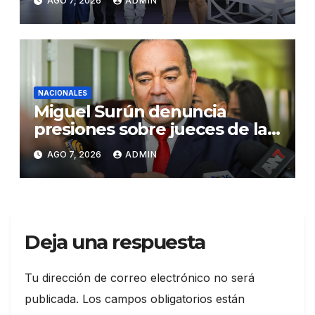
AGO 7, 2026
ADMIN
Santiago
NACIONALES
Miguel Surún denuncia
presiones sobre jueces de la
Suprema Corte de Justicia
AGO 7, 2026
ADMIN
Deja una respuesta
Tu dirección de correo electrónico no será
publicada.
Los campos obligatorios están