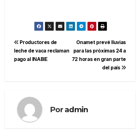
Navegación
Productores de
Onamet prevé lluvias
leche de vaca reclaman
para las próximas 24 a
de
pago al INABIE
72 horas en gran parte
entradas
del país
Por
admin