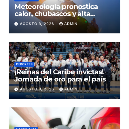
Meteorología pronostica
calor, chubascos y alta
concentración de polvo del
AGOSTO 8, 2026
ADMIN
Sahara para este sábado
DEPORTES
¡Reinas del Caribe invictas!
Jornada de oro para el país
AGOSTO 8, 2026
ADMIN