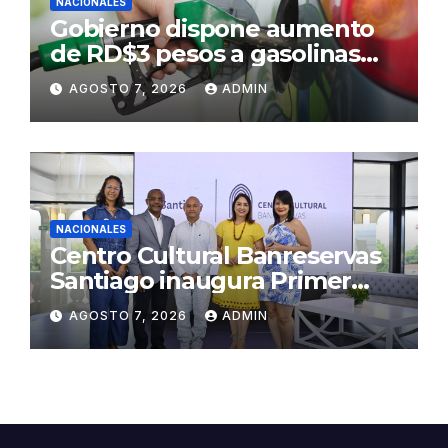
NACIONALES
Gobierno dispone aumento
de RD$3 pesos a gasolinas
premium y regular
AGOSTO 7, 2026
ADMIN
NACIONALES
Centro Cultural Banreservas
Santiago inaugura Primer
Congreso de Artesanos de
AGOSTO 7, 2026
ADMIN
Santiago