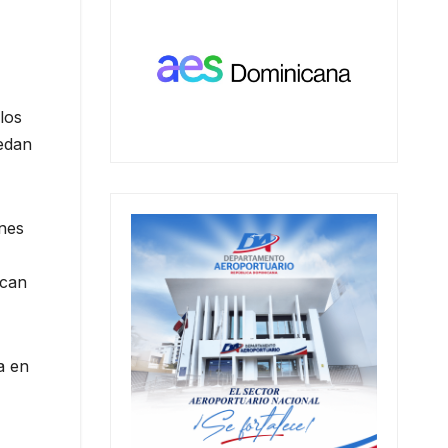
los
uedan
ones
zcan
a en