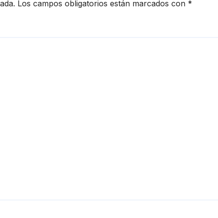
ersidades del
cada.
Los campos obligatorios están marcados con
*
anjero