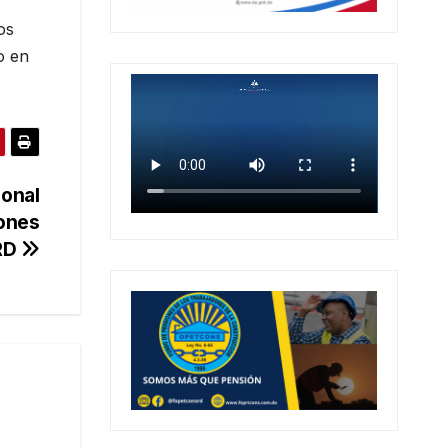
os
o en
ional
iones
 RD