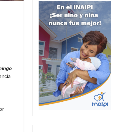
mingo
encia
or