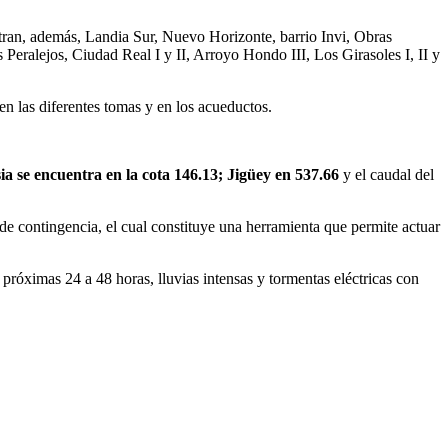
entran, además, Landia Sur, Nuevo Horizonte, barrio Invi, Obras
eralejos, Ciudad Real I y II, Arroyo Hondo III, Los Girasoles I, II y
n las diferentes tomas y en los acueductos.
sia se encuentra en la cota 146.13; Jigüey en 537.66
y el caudal del
de contingencia, el cual constituye una herramienta que permite actuar
próximas 24 a 48 horas, lluvias intensas y tormentas eléctricas con