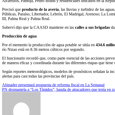
Alcarrizos, Pantoja, Pedro Brand y residenciales ubicados en la Repúb
Precisó que
producto de la avería
, las lluvias y turbidez de las ag
Públicas, Paraíso, Libertador, Lebrón, El Madrigal, Arenoso; La Lomi
III, Palma Real y Palma Real.
Suberví dijo que la CAASD mantiene en las
calles a sus brigadas
dan
Producción de agua
Por el memento la producción de agua potable se sitúa en
434.6 millo
río Nizao está en 8.36 metros cúbicos por segundo.
El funcionario recordó que, como parte esencial de las acciones preve
de manera eficaz y coordinada durante las diferentes etapas que tien
Según reportes meteorológicos, modelos de pronósticos señalan la inci
alertas para casi todas las provincias del país.
Navegación
Abinader presentará propuesta de reforma fiscal en La Semanal
PN desmantela a “Los Tímidos”, banda de atracadores que tenía en zo
de
entradas