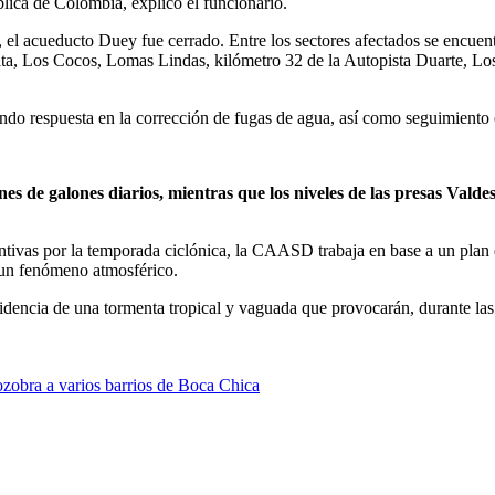
lica de Colombia, explicó el funcionario.
uas, el acueducto Duey fue cerrado. Entre los sectores afectados se encu
ta, Los Cocos, Lomas Lindas, kilómetro 32 de la Autopista Duarte, Los P
do respuesta en la corrección de fugas de agua, así como seguimiento e
nes de galones diarios, mientras que los niveles de las presas Valde
ntivas por la temporada ciclónica, la CAASD trabaja en base a un plan 
e un fenómeno atmosférico.
dencia de una tormenta tropical y vaguada que provocarán, durante las 
zobra a varios barrios de Boca Chica