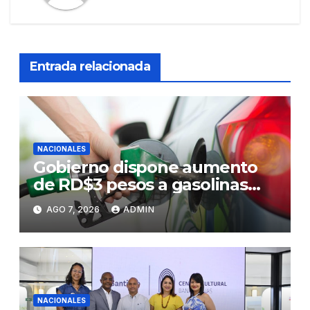
Entrada relacionada
NACIONALES
Gobierno dispone aumento
de RD$3 pesos a gasolinas
premium y regular
AGO 7, 2026
ADMIN
NACIONALES