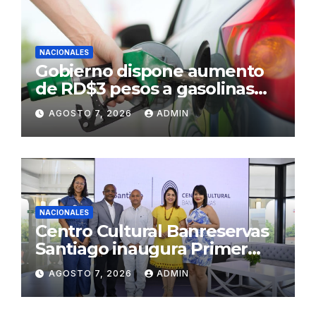
NACIONALES
Gobierno dispone aumento
de RD$3 pesos a gasolinas
premium y regular
AGOSTO 7, 2026
ADMIN
NACIONALES
Centro Cultural Banreservas
Santiago inaugura Primer
Congreso de Artesanos de
AGOSTO 7, 2026
ADMIN
Santiago