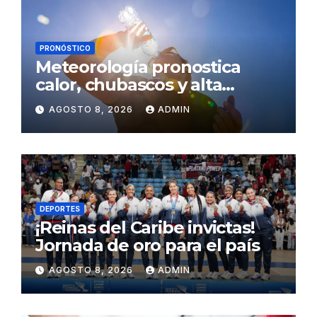
PRONÓSTICO
Meteorología pronostica
calor, chubascos y alta
concentración de polvo del
AGOSTO 8, 2026
ADMIN
Sahara para este sábado
DEPORTES
¡Reinas del Caribe invictas!
Jornada de oro para el país
AGOSTO 8, 2026
ADMIN