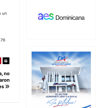
n un
.76
a, no
raron
res