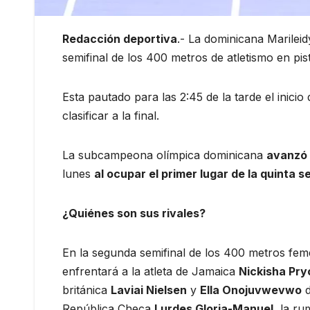
Redacción deportiva
.- La dominicana Marileid
semifinal de los 400 metros de atletismo en pist
Esta pautado para las 2:45 de la tarde el inic
clasificar a la final.
La subcampeona olímpica dominicana
avanzó 
lunes
al ocupar el primer lugar de la quinta s
¿Quiénes son sus rivales?
En la segunda semifinal de los 400 metros fem
enfrentará a la atleta de Jamaica
Nickisha Pry
británica
Laviai Nielsen
y
Ella Onojuvwevwo
d
República Checa
Lurdes Gloria-Manuel,
la r