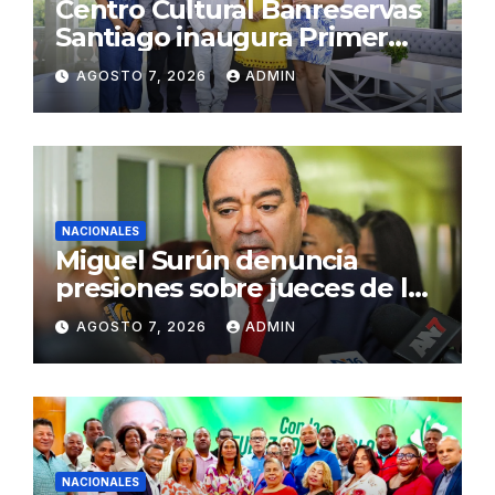
Centro Cultural Banreservas
Santiago inaugura Primer
Congreso de Artesanos de
AGOSTO 7, 2026
ADMIN
Santiago
NACIONALES
Miguel Surún denuncia
presiones sobre jueces de la
Suprema Corte de Justicia
AGOSTO 7, 2026
ADMIN
NACIONALES