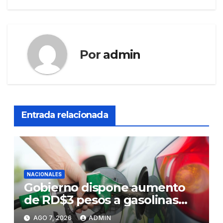
Por
admin
Entrada relacionada
NACIONALES
Gobierno dispone aumento
de RD$3 pesos a gasolinas
premium y regular
AGO 7, 2026
ADMIN