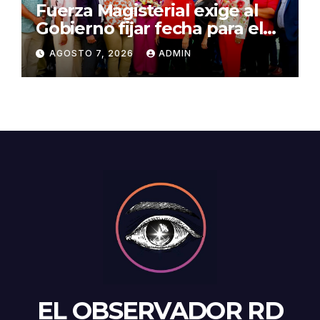
Fuerza Magisterial exige al
Gobierno fijar fecha para el
pago de la Evaluación del
AGOSTO 7, 2026
ADMIN
Desempeño
EL OBSERVADOR RD