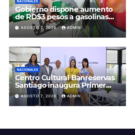
NACIONALES
Gobierno dispone aumento
de RD$3 pesos a gasolinas
premium y regular
AGOSTO 7, 2026
ADMIN
NACIONALES
Centro Cultural Banreservas
Santiago inaugura Primer
Congreso de Artesanos de
AGOSTO 7, 2026
ADMIN
Santiago