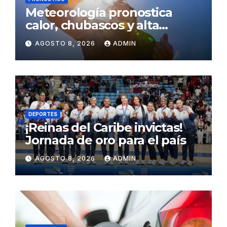
Meteorología pronostica
calor, chubascos y alta
concentración de polvo del
AGOSTO 8, 2026
ADMIN
Sahara para este sábado
DEPORTES
¡Reinas del Caribe invictas!
Jornada de oro para el país
AGOSTO 8, 2026
ADMIN