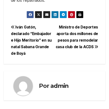
de los repatriados.
Navegación
Iván Gatón,
Ministro de Deportes
declarado “Embajador
aporta dos millones de
de
e Hijo Meritorio” en su
pesos para remodelar
entradas
natal Sabana Grande
casa club de la ACDS
de Boyá
Por
admin