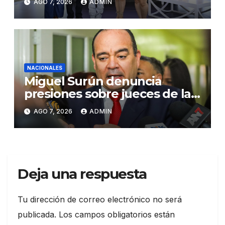
AGO 7, 2026
ADMIN
Santiago
NACIONALES
Miguel Surún denuncia
presiones sobre jueces de la
Suprema Corte de Justicia
AGO 7, 2026
ADMIN
Deja una respuesta
Tu dirección de correo electrónico no será
publicada.
Los campos obligatorios están