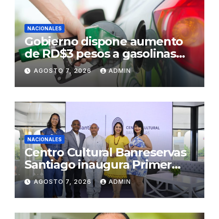
NACIONALES
Gobierno dispone aumento
de RD$3 pesos a gasolinas
premium y regular
AGOSTO 7, 2026
ADMIN
NACIONALES
Centro Cultural Banreservas
Santiago inaugura Primer
Congreso de Artesanos de
AGOSTO 7, 2026
ADMIN
Santiago