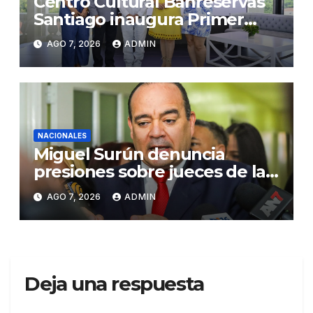
Centro Cultural Banreservas
Santiago inaugura Primer
Congreso de Artesanos de
AGO 7, 2026
ADMIN
Santiago
NACIONALES
Miguel Surún denuncia
presiones sobre jueces de la
Suprema Corte de Justicia
AGO 7, 2026
ADMIN
Deja una respuesta