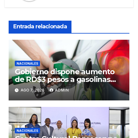
Entrada relacionada
NACIONALES
Gobierno dispone aumento
de RD$3 pesos a gasolinas
premium y regular
AGO 7, 2026
ADMIN
NACIONALES