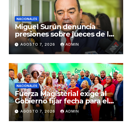
NACIONALES
Miguel Surún denuncia
presiones sobre jueces de la
Suprema Corte de Justicia
AGOSTO 7, 2026
ADMIN
NACIONALES
Fuerza Magisterial exige al
Gobierno fijar fecha para el
pago de la Evaluación del
AGOSTO 7, 2026
ADMIN
Desempeño