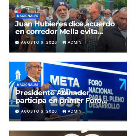
NACIONALES
Juan Hubieres dice acuerdo
en corredor Mella evita
conflictos innecesarios
AGOSTO 6, 2026
ADMIN
NACIONALES
Presidente Abinader
participa en primer Foro
Meta RD 2036 con miras a
AGOSTO 6, 2026
ADMIN
impulsar el crecimiento
económico, fortalecer las
instituciones y elevar la