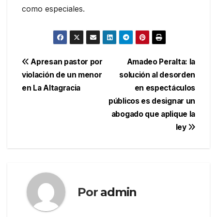
como especiales.
Navegación
Apresan pastor por
Amadeo Peralta: la
violación de un menor
solución al desorden
de
en La Altagracia
en espectáculos
entradas
públicos es designar un
abogado que aplique la
ley
Por
admin