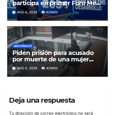
participa en primer Foro Meta
RD 2036 con miras a impulsar
AGO 6, 2026
ADMIN
el crecimiento económico,
fortalecer las instituciones y
elevar la productividad
NACIONALES
Piden prisión para acusado
por muerte de una mujer
durante intento de robo en
AGO 5, 2026
ADMIN
plaza comercial en Piantini
Deja una respuesta
Tu dirección de correo electrónico no será