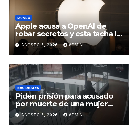
productividad
MUNDO
Apple acusa a OpenAI de
robar secretos y esta tacha la
demanda de «agresiva y
AGOSTO 5, 2026
ADMIN
personal»
NACIONALES
Piden prisión para acusado
por muerte de una mujer
durante intento de robo en
AGOSTO 5, 2026
ADMIN
plaza comercial en Piantini