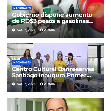
NACIONALES
Gobierno dispone aumento
de RD$3 pesos a gasolinas
premium y regular
AGO 7, 2026
ADMIN
NACIONALES
Centro Cultural Banreservas
Santiago inaugura Primer
Congreso de Artesanos de
AGO 7, 2026
ADMIN
Santiago