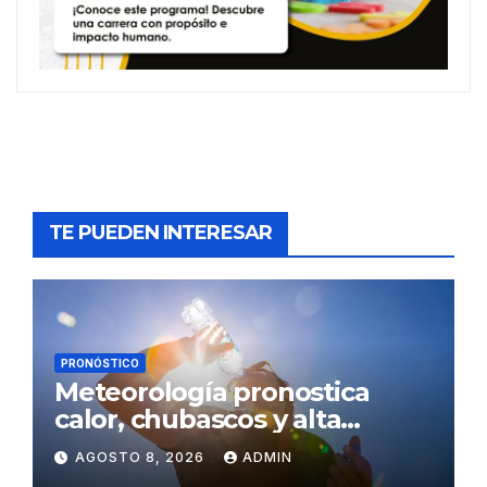
TE PUEDEN INTERESAR
PRONÓSTICO
Meteorología pronostica
calor, chubascos y alta
concentración de polvo del
AGOSTO 8, 2026
ADMIN
Sahara para este sábado