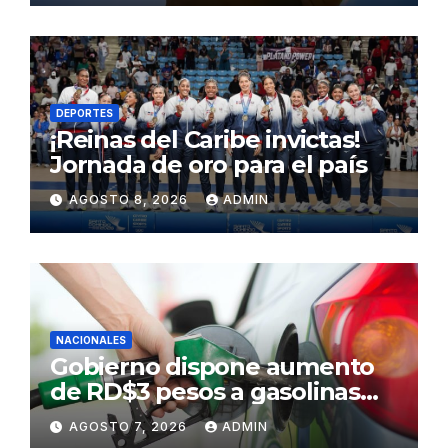
DEPORTES
¡Reinas del Caribe invictas!
Jornada de oro para el país
AGOSTO 8, 2026
ADMIN
NACIONALES
Gobierno dispone aumento
de RD$3 pesos a gasolinas
premium y regular
AGOSTO 7, 2026
ADMIN