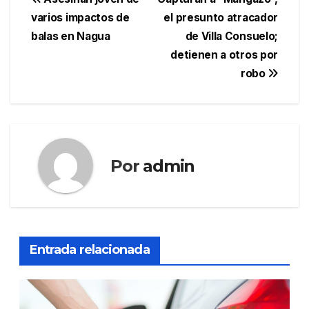
Navegación
varios impactos de
el presunto atracador
de
balas en Nagua
de Villa Consuelo;
entradas
detienen a otros por
robo
Por
admin
Entrada relacionada