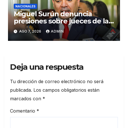
NACIONALES
Miguel Surún denuncia
presiones sobre jueces de la
Suprema Corte de Justicia
AGO 7, 2026
ADMIN
Deja una respuesta
Tu dirección de correo electrónico no será
publicada.
Los campos obligatorios están
marcados con
*
Comentario
*