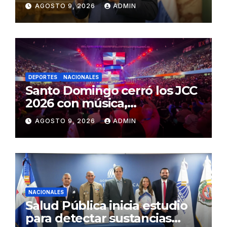
de presiones a jueces de la
AGOSTO 9, 2026
ADMIN
SCJ
DEPORTES
NACIONALES
Santo Domingo cerró los JCC
2026 con música,
reconocimientos y alegría
AGOSTO 9, 2026
ADMIN
NACIONALES
Salud Pública inicia estudio
para detectar sustancias