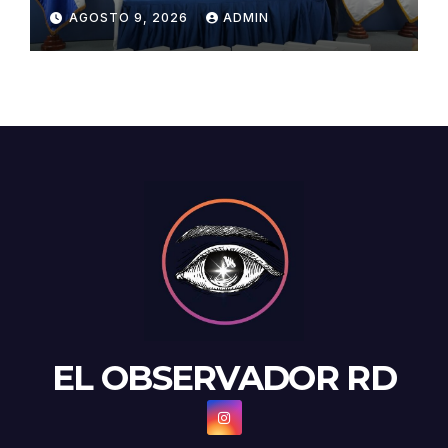
psicoactivas en conductores
AGOSTO 9, 2026
ADMIN
accidentados
EL OBSERVADOR RD