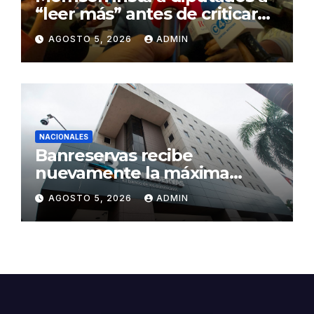
“leer más” antes de criticar
préstamo para seguridad vial
AGOSTO 5, 2026
ADMIN
NACIONALES
Banreservas recibe
nuevamente la máxima
calificación crediticia AAA.do
AGOSTO 5, 2026
ADMIN
de Moody’s Local RD con
perspectiva Estable