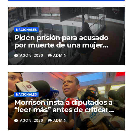
NACIONALES
Piden prisión para acusado
por muerte de una mujer
durante intento de robo en
AGO 5, 2026
ADMIN
plaza comercial en Piantini
NACIONALES
Morrison insta a diputados a
“leer más” antes de criticar
préstamo para seguridad vial
AGO 5, 2026
ADMIN