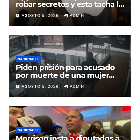
robar secretos y esta tacha la
demanda de «agresiva y
AGOSTO 5, 2026
ADMIN
personal»
NACIONALES
Piden prisión para acusado
por muerte de una mujer
durante intento de robo en
AGOSTO 5, 2026
ADMIN
plaza comercial en Piantini
NACIONALES
Morrison insta a diputados a