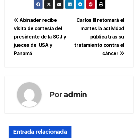
Navegación
Abinader recibe
Carlos III retomará el
visita de cortesía del
martes la actividad
de
presidente de la SCJ y
pública tras su
entradas
jueces de USA y
tratamiento contra el
Panamá
cáncer
Por
admin
Entrada relacionada