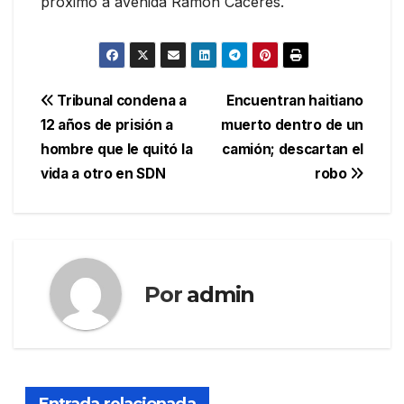
próximo a avenida Ramón Cáceres.
Navegación
Tribunal condena a
Encuentran haitiano
12 años de prisión a
muerto dentro de un
de
hombre que le quitó la
camión; descartan el
entradas
vida a otro en SDN
robo
Por
admin