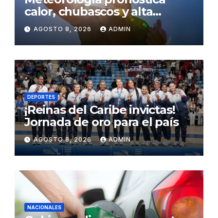
calor, chubascos y alta
concentración de polvo del
AGOSTO 8, 2026
ADMIN
Sahara para este sábado
DEPORTES
¡Reinas del Caribe invictas!
Jornada de oro para el país
AGOSTO 8, 2026
ADMIN
NACIONALES