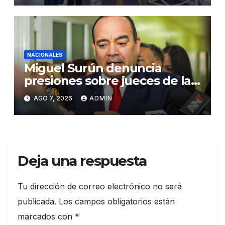
NACIONALES
Miguel Surún denuncia
presiones sobre jueces de la
Suprema Corte de Justicia
AGO 7, 2026
ADMIN
Deja una respuesta
Tu dirección de correo electrónico no será
publicada.
Los campos obligatorios están
marcados con
*