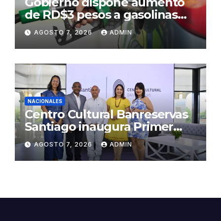
Gobierno dispone aumento
de RD$3 pesos a gasolinas
premium y regular
AGOSTO 7, 2026
ADMIN
NACIONALES
Centro Cultural Banreservas
Santiago inaugura Primer
Congreso de Artesanos de
AGOSTO 7, 2026
ADMIN
Santiago