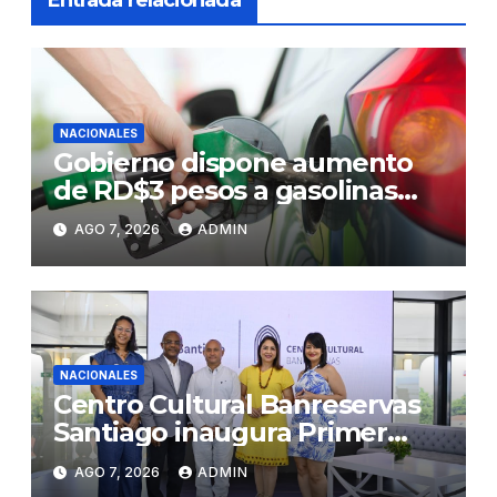
Entrada relacionada
NACIONALES
Gobierno dispone aumento
de RD$3 pesos a gasolinas
premium y regular
AGO 7, 2026
ADMIN
NACIONALES
Centro Cultural Banreservas
Santiago inaugura Primer
Congreso de Artesanos de
AGO 7, 2026
ADMIN
Santiago