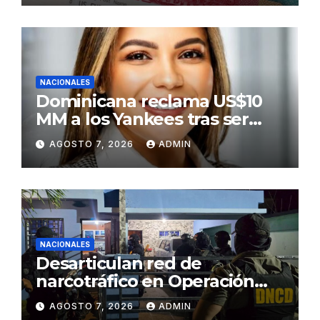
NACIONALES
Dominicana reclama US$10
MM a los Yankees tras ser
golpeada por bate de José
AGOSTO 7, 2026
ADMIN
Ramírez
NACIONALES
Desarticulan red de
narcotráfico en Operación
Lgtca
AGOSTO 7, 2026
ADMIN