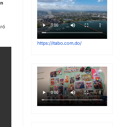
en
uró
https://itabo.com.do/