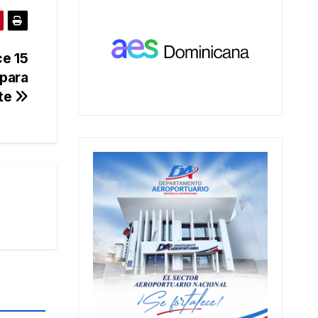
ce 15
 para
nte