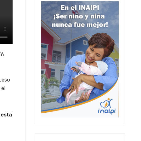
y,
oceso
 el
 está