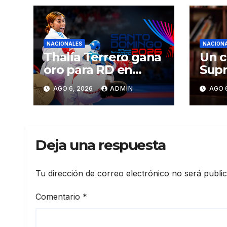
NACIONALES
NACION
Thalía Terrero gana
Un c
oro para RD en
Supr
karate kumite -55
Just
AGO 6, 2026
ADMIN
AGO 
kg en Santo
ser 
Domingo 2026
CN
Deja una respuesta
Tu dirección de correo electrónico no será publi
Comentario
*