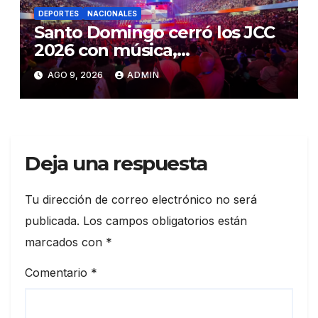
DEPORTES
NACIONALES
Santo Domingo cerró los JCC
2026 con música,
reconocimientos y alegría
AGO 9, 2026
ADMIN
Deja una respuesta
Tu dirección de correo electrónico no será
publicada.
Los campos obligatorios están
marcados con
*
Comentario
*