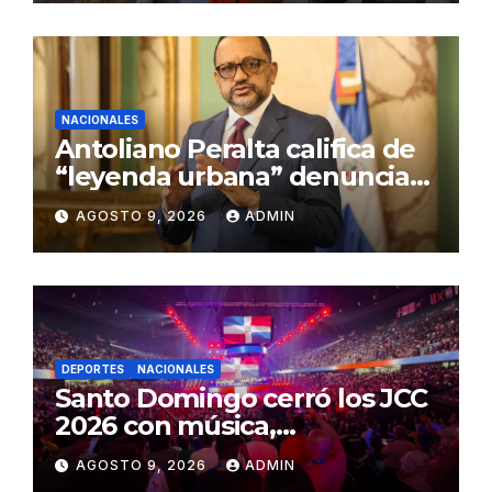
NACIONALES
Antoliano Peralta califica de
“leyenda urbana” denuncias
de presiones a jueces de la
AGOSTO 9, 2026
ADMIN
SCJ
DEPORTES
NACIONALES
Santo Domingo cerró los JCC
2026 con música,
reconocimientos y alegría
AGOSTO 9, 2026
ADMIN