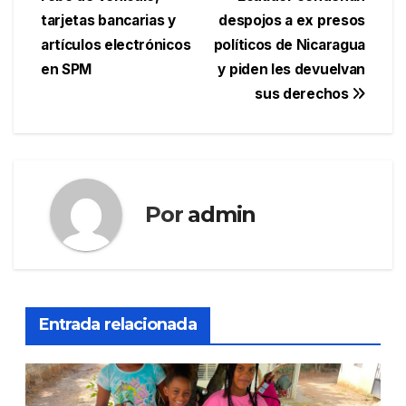
de
tarjetas bancarias y
despojos a ex presos
entradas
artículos electrónicos
políticos de Nicaragua
en SPM
y piden les devuelvan
sus derechos
Por
admin
Entrada relacionada