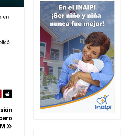
o
en
.
plicó
esión
 pero
PRM