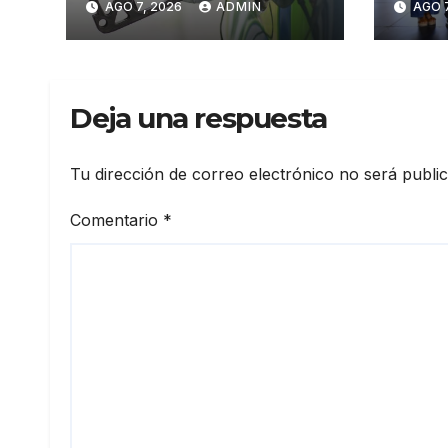
AGO 7, 2026
ADMIN
AGO 7
premium y regular
Prim
Arte
Sant
Deja una respuesta
Tu dirección de correo electrónico no será publi
Comentario
*