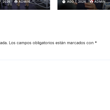
, 2026
ADMIN
AGO 7, 2026
ADMIN
er Congreso de
Suprema Corte 
sanos de
Justicia
iago
cada.
Los campos obligatorios están marcados con
*