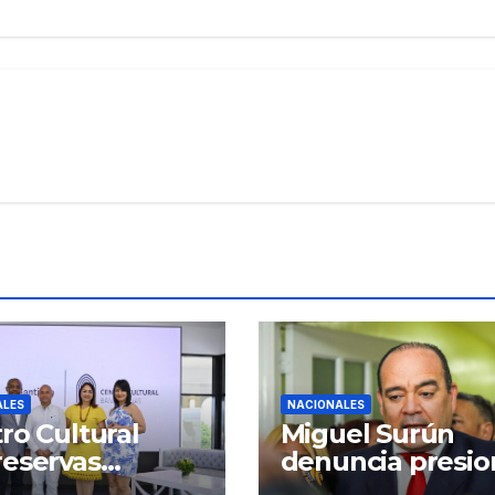
ALES
NACIONALES
ro Cultural
Miguel Surún
eservas
denuncia presio
iago inaugura
sobre jueces de 