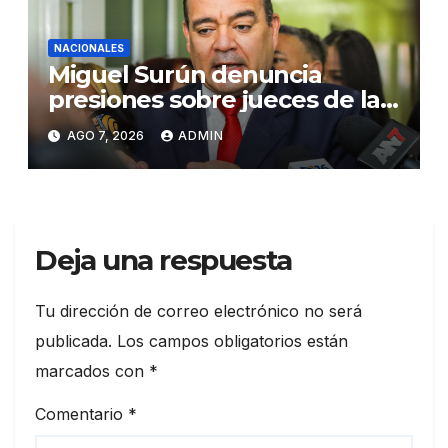
NACIONALES
Miguel Surún denuncia
presiones sobre jueces de la
Suprema Corte de Justicia
AGO 7, 2026
ADMIN
Deja una respuesta
Tu dirección de correo electrónico no será
publicada.
Los campos obligatorios están
marcados con
*
Comentario
*