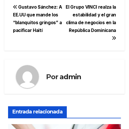
Navegación
Gustavo Sánchez: A
El Grupo VINCI realza la
EE.UU que mande los
estabilidad y el gran
de
“blanquitos gringos” a
clima de negocios en la
entradas
pacificar Haití
República Dominicana
Por
admin
Entrada relacionada