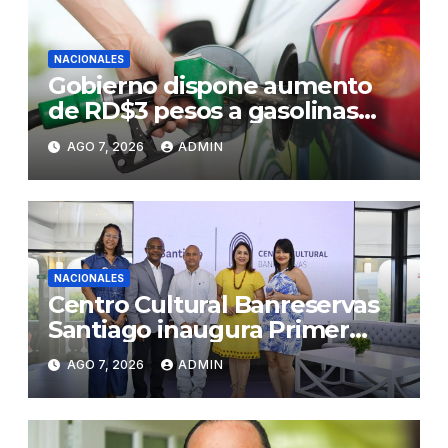
NACIONALES
Gobierno dispone aumento
de RD$3 pesos a gasolinas
premium y regular
AGO 7, 2026
ADMIN
NACIONALES
Centro Cultural Banreservas
Santiago inaugura Primer
Congreso de Artesanos de
AGO 7, 2026
ADMIN
Santiago