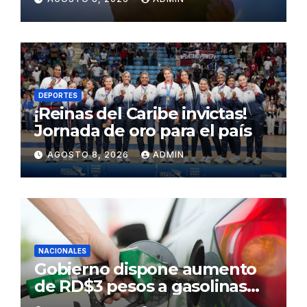
Sahara para este sábado
DEPORTES
¡Reinas del Caribe invictas!
Jornada de oro para el país
AGOSTO 8, 2026
ADMIN
NACIONALES
Gobierno dispone aumento
de RD$3 pesos a gasolinas
premium y regular