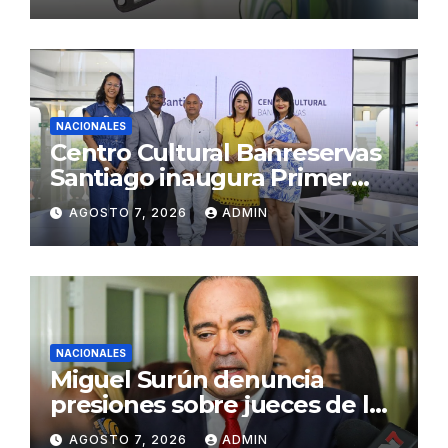
NACIONALES
Centro Cultural Banreservas
Santiago inaugura Primer
Congreso de Artesanos de
AGOSTO 7, 2026
ADMIN
Santiago
NACIONALES
Miguel Surún denuncia
presiones sobre jueces de la
Suprema Corte de Justicia
AGOSTO 7, 2026
ADMIN