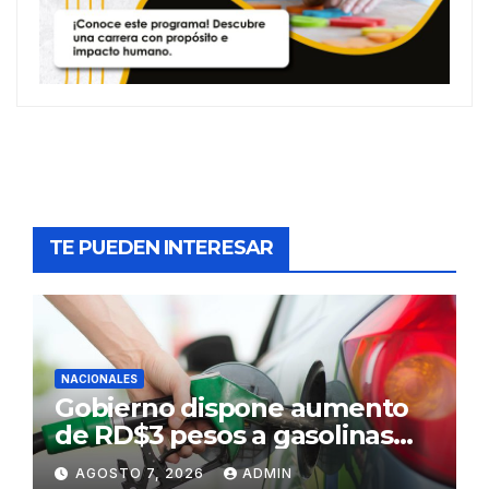
TE PUEDEN INTERESAR
NACIONALES
Gobierno dispone aumento
de RD$3 pesos a gasolinas
premium y regular
AGOSTO 7, 2026
ADMIN