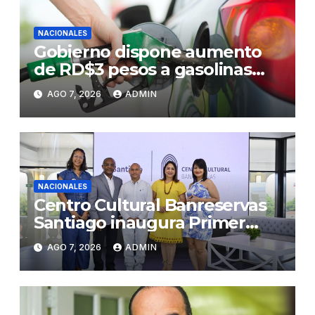
NACIONALES
Gobierno dispone aumento
de RD$3 pesos a gasolinas
premium y regular
AGO 7, 2026
ADMIN
NACIONALES
Centro Cultural Banreservas
Santiago inaugura Primer
Congreso de Artesanos de
AGO 7, 2026
ADMIN
Santiago