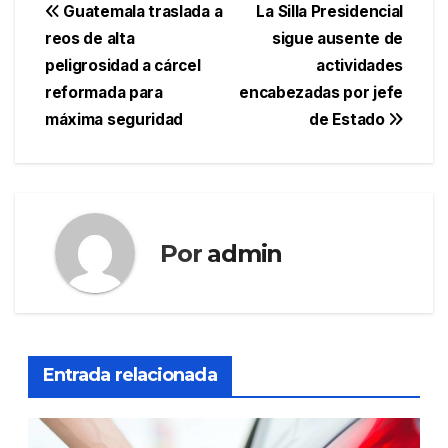
Navegación
Guatemala traslada a
La Silla Presidencial
reos de alta
sigue ausente de
de
peligrosidad a cárcel
actividades
entradas
reformada para
encabezadas por jefe
máxima seguridad
de Estado
Por
admin
Entrada relacionada