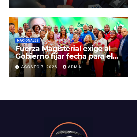
NACIONALES
Fuerza Magisterial exige al
Gobierno fijar fecha para el
pago de la Evaluación del
AGOSTO 7, 2026
ADMIN
Desempeño