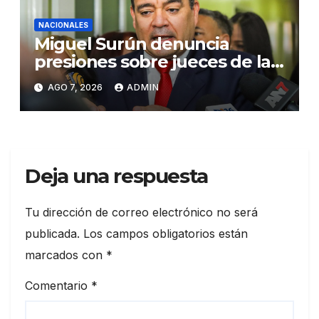
NACIONALES
Miguel Surún denuncia
presiones sobre jueces de la
Suprema Corte de Justicia
AGO 7, 2026
ADMIN
Deja una respuesta
Tu dirección de correo electrónico no será
publicada.
Los campos obligatorios están
marcados con
*
Comentario
*