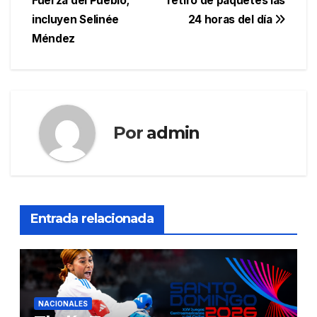
Fuerza del Pueblo;
retiro de paquetes las
entradas
incluyen Selinée
24 horas del día
Méndez
Por
admin
Entrada relacionada
NACIONALES