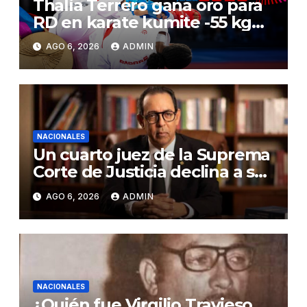
Thalía Terrero gana oro para
RD en karate kumite -55 kg
en Santo Domingo 2026
AGO 6, 2026
ADMIN
NACIONALES
Un cuarto juez de la Suprema
Corte de Justicia declina a ser
evaluado por el CNM
AGO 6, 2026
ADMIN
NACIONALES
¿Quién fue Virgilio Travieso