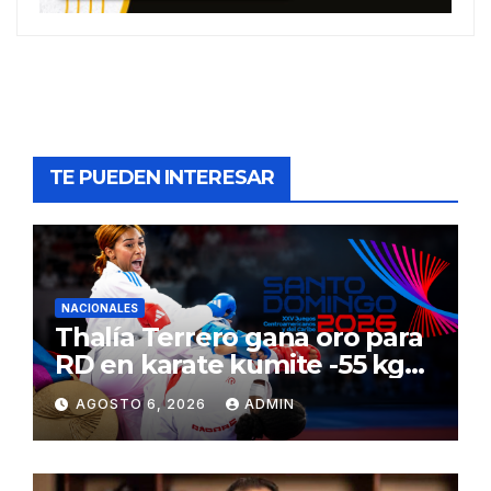
TE PUEDEN INTERESAR
NACIONALES
Thalía Terrero gana oro para
RD en karate kumite -55 kg
en Santo Domingo 2026
AGOSTO 6, 2026
ADMIN