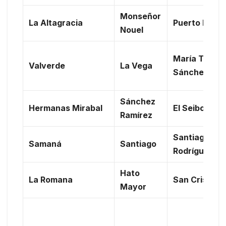
Monseñor
La Altagracia
Puerto Plata
Nouel
María Trinid
Valverde
La Vega
Sánchez
Sánchez
Hermanas Mirabal
El Seibo
Ramírez
Santiago
Samaná
Santiago
Rodríguez
Hato
La Romana
San Cristóba
Mayor