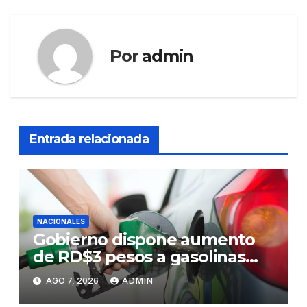
Por
admin
Entrada relacionada
NACIONALES
Gobierno dispone aumento
de RD$3 pesos a gasolinas
premium y regular
AGO 7, 2026
ADMIN