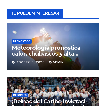
TE PUEDEN INTERESAR
PRONÓSTICO
Meteorología pronostica
calor, chubascos y alta
concentración de polvo del
AGOSTO 8, 2026
ADMIN
Sahara para este sábado
DEPORTES
¡Reinas del Caribe invictas!