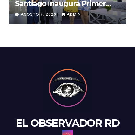
Santiago inaugura Primer
Congreso de Artesanos de
AGOSTO 7, 2026
ADMIN
Santiago
EL OBSERVADOR RD