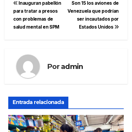
Navegación
Inauguran pabellón
Son 15 los aviones de
para tratar a presos
Venezuela que podrían
de
con problemas de
ser incautados por
entradas
salud mental en SPM
Estados Unidos
Por
admin
Entrada relacionada