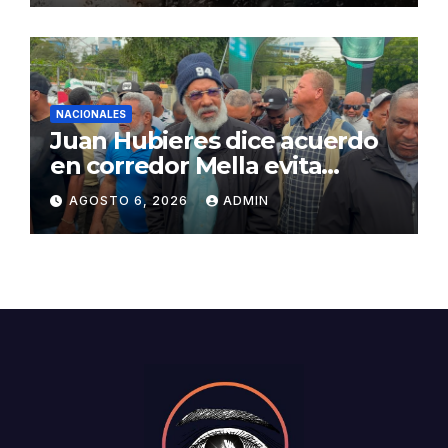
NACIONALES
Juan Hubieres dice acuerdo
en corredor Mella evita
conflictos innecesarios
AGOSTO 6, 2026
ADMIN