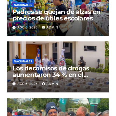
NACIONALES
Padres se quejan de alzas en
precios de útiles escolares
AGO 6, 2026
ADMIN
NACIONALES
Los decomisos de drogas
aumentaron 34 % en el
primer semestre del 2026
AGO 6, 2026
ADMIN