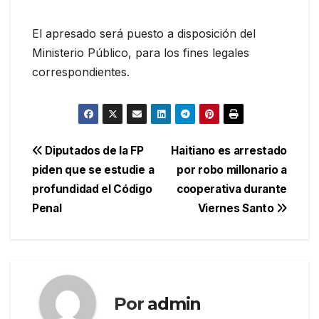
El apresado será puesto a disposición del
Ministerio Público, para los fines legales
correspondientes.
Navegación
Diputados de la FP
Haitiano es arrestado
piden que se estudie a
por robo millonario a
de
profundidad el Código
cooperativa durante
entradas
Penal
Viernes Santo
Por
admin