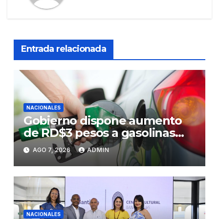
Entrada relacionada
NACIONALES
Gobierno dispone aumento
de RD$3 pesos a gasolinas
premium y regular
AGO 7, 2026
ADMIN
NACIONALES