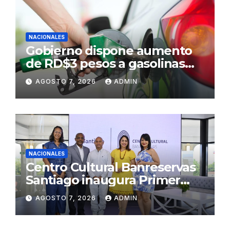
NACIONALES
Gobierno dispone aumento
de RD$3 pesos a gasolinas
premium y regular
AGOSTO 7, 2026
ADMIN
NACIONALES
Centro Cultural Banreservas
Santiago inaugura Primer
Congreso de Artesanos de
AGOSTO 7, 2026
ADMIN
Santiago