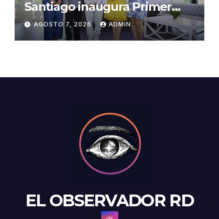
Santiago inaugura Primer
Congreso de Artesanos de
AGOSTO 7, 2026
ADMIN
Santiago
EL OBSERVADOR RD