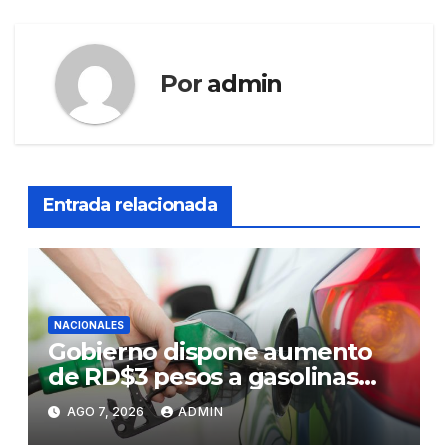
Por
admin
Entrada relacionada
NACIONALES
Gobierno dispone aumento
de RD$3 pesos a gasolinas
premium y regular
AGO 7, 2026
ADMIN