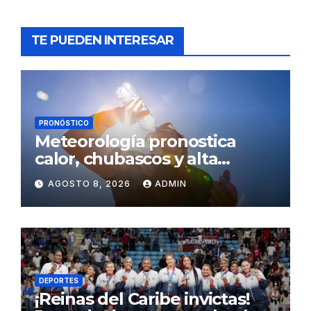
TE PUEDEN INTERESAR
PRONÓSTICO
Meteorología pronostica
calor, chubascos y alta
concentración de polvo del
AGOSTO 8, 2026
ADMIN
Sahara para este sábado
DEPORTES
¡Reinas del Caribe invictas!