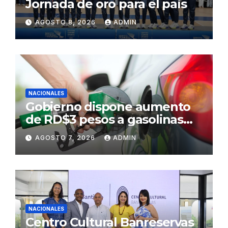
Jornada de oro para el país
AGOSTO 8, 2026
ADMIN
NACIONALES
Gobierno dispone aumento
de RD$3 pesos a gasolinas
premium y regular
AGOSTO 7, 2026
ADMIN
NACIONALES
Centro Cultural Banreservas