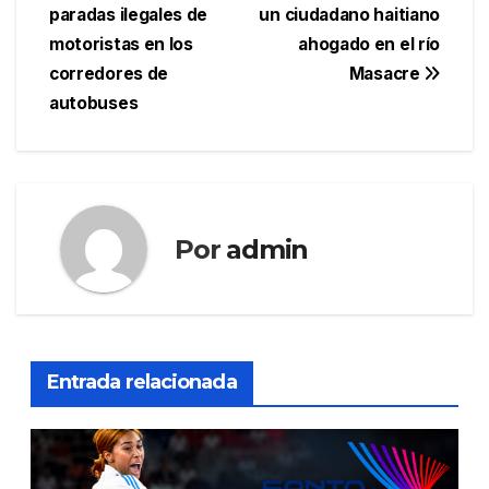
paradas ilegales de
un ciudadano haitiano
de
motoristas en los
ahogado en el río
entradas
corredores de
Masacre
autobuses
Por
admin
Entrada relacionada