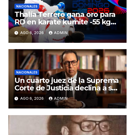
NACIONALES
Thalía Terrero gana oro para
RD en karate kumite -55 kg
en Santo Domingo 2026
AGO 6, 2026
ADMIN
NACIONALES
Un cuarto juez de la Suprema
Corte de Justicia declina a ser
evaluado por el CNM
AGO 6, 2026
ADMIN