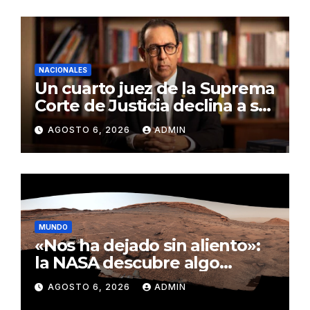
NACIONALES
Un cuarto juez de la Suprema
Corte de Justicia declina a ser
evaluado por el CNM
AGOSTO 6, 2026
ADMIN
MUNDO
«Nos ha dejado sin aliento»:
la NASA descubre algo
insólito en Marte
AGOSTO 6, 2026
ADMIN