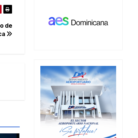
ro de
ica