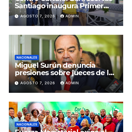
Santiago inaugura Primer
Congreso de Artesanos de
AGOSTO 7, 2026
ADMIN
Santiago
NACIONALES
Miguel Surún denuncia
presiones sobre jueces de la
Suprema Corte de Justicia
AGOSTO 7, 2026
ADMIN
NACIONALES