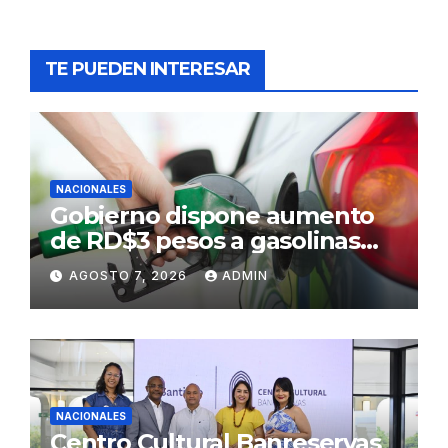
TE PUEDEN INTERESAR
NACIONALES
Gobierno dispone aumento
de RD$3 pesos a gasolinas
premium y regular
AGOSTO 7, 2026
ADMIN
NACIONALES
Centro Cultural Banreservas