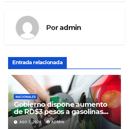
Por
admin
Entrada relacionada
NACIONALES
Gobierno dispone aumento
de RD$3 pesos a gasolinas
premium y regular
AGO 7, 2026
ADMIN