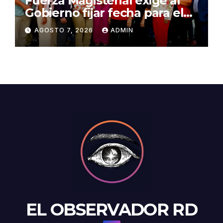
Fuerza Magisterial exige al
Gobierno fijar fecha para el
pago de la Evaluación del
AGOSTO 7, 2026
ADMIN
Desempeño
EL OBSERVADOR RD