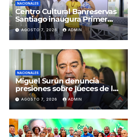
NACIONALES
Centro Cultural Banreservas
Santiago inaugura Primer
Congreso de Artesanos de
AGOSTO 7, 2026
ADMIN
Santiago
NACIONALES
Miguel Surún denuncia
presiones sobre jueces de la
Suprema Corte de Justicia
AGOSTO 7, 2026
ADMIN