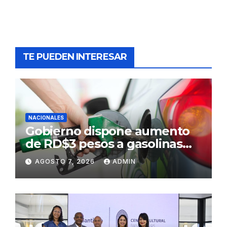
TE PUEDEN INTERESAR
NACIONALES
Gobierno dispone aumento
de RD$3 pesos a gasolinas
premium y regular
AGOSTO 7, 2026
ADMIN