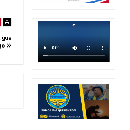
 agua
ago