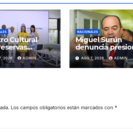
ALES
NACIONALES
ro Cultural
Miguel Surún
eservas
denuncia presio
iago inaugura
sobre jueces de 
, 2026
ADMIN
AGO 7, 2026
ADMIN
er Congreso de
Suprema Corte 
sanos de
Justicia
iago
cada.
Los campos obligatorios están marcados con
*