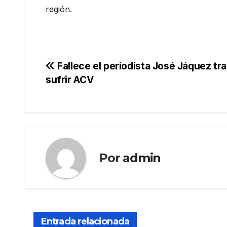
región.
Navegación
Fallece el periodista José Jáquez tr
sufrir ACV
de
entradas
Por
admin
Entrada relacionada