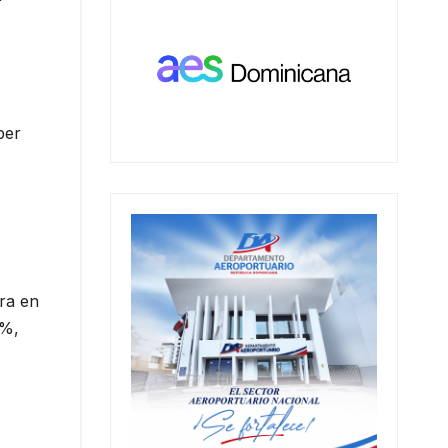
per
tra en
9%,