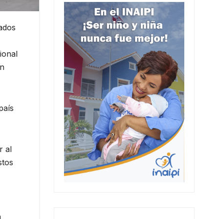
tados
ional
ón
país
r al
stos
a