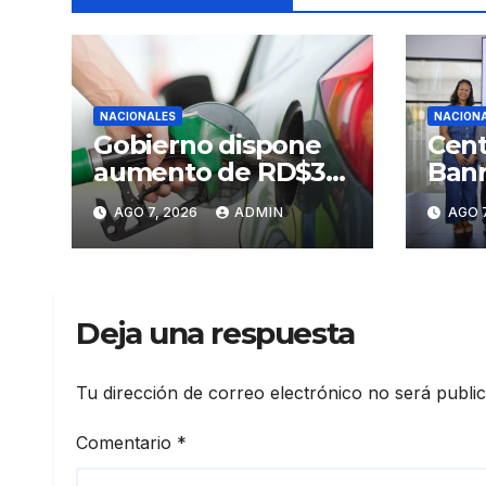
NACIONALES
NACION
Gobierno dispone
Cent
aumento de RD$3
Banr
pesos a gasolinas
Sant
AGO 7, 2026
ADMIN
AGO 7
premium y regular
Prim
Arte
Sant
Deja una respuesta
Tu dirección de correo electrónico no será publi
Comentario
*