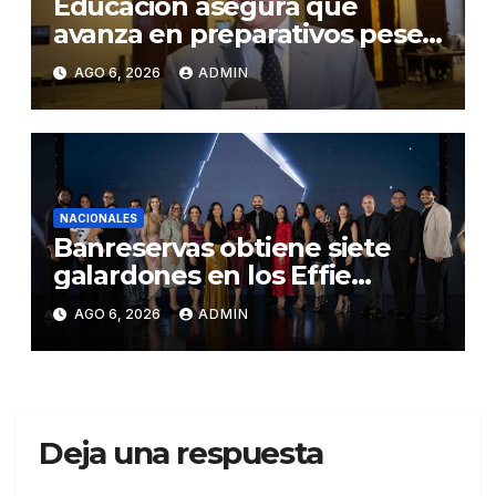
Educación asegura que
avanza en preparativos pese
a denuncias por falta de aulas
AGO 6, 2026
ADMIN
y maestros
NACIONALES
Banreservas obtiene siete
galardones en los Effie
Awards República
AGO 6, 2026
ADMIN
Dominicana 2026
Deja una respuesta