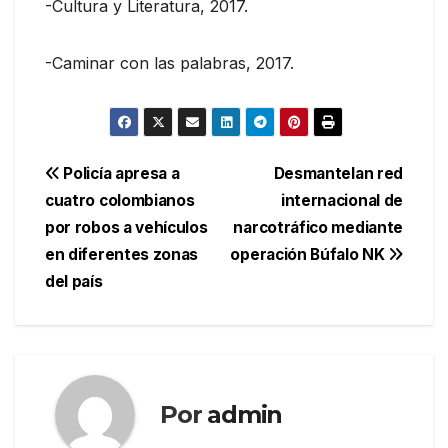
-Cultura y Literatura, 2017.
-Caminar con las palabras, 2017.
Navegación
Policía apresa a
Desmantelan red
cuatro colombianos
internacional de
de
por robos a vehículos
narcotráfico mediante
entradas
en diferentes zonas
operación Búfalo NK
del país
Por
admin