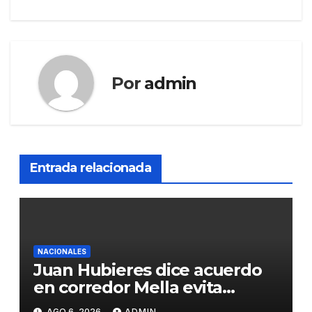
Por
admin
Entrada relacionada
NACIONALES
Juan Hubieres dice acuerdo
en corredor Mella evita
conflictos innecesarios
AGO 6, 2026
ADMIN