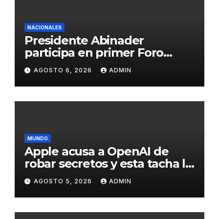
NACIONALES
Presidente Abinader
participa en primer Foro
Meta RD 2036 con miras a
AGOSTO 6, 2026
ADMIN
impulsar el crecimiento
económico, fortalecer las
instituciones y elevar la
productividad
MUNDO
Apple acusa a OpenAI de
robar secretos y esta tacha la
demanda de «agresiva y
AGOSTO 5, 2026
ADMIN
personal»