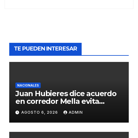
TE PUEDEN INTERESAR
NACIONALES
Juan Hubieres dice acuerdo
en corredor Mella evita
conflictos innecesarios
AGOSTO 6, 2026
ADMIN