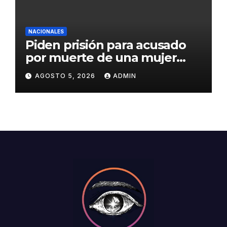
NACIONALES
Piden prisión para acusado
por muerte de una mujer
durante intento de robo en
AGOSTO 5, 2026
ADMIN
plaza comercial en Piantini