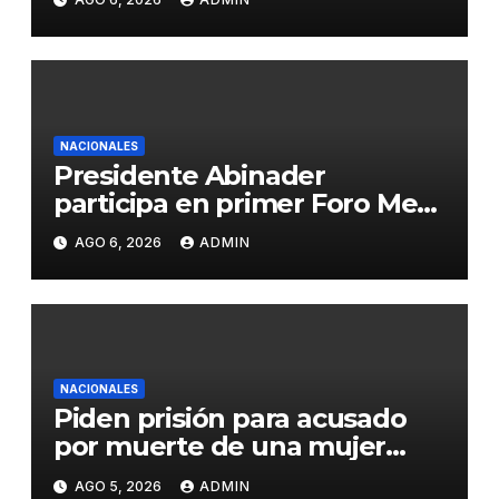
NACIONALES
Presidente Abinader
participa en primer Foro Meta
RD 2036 con miras a impulsar
AGO 6, 2026
ADMIN
el crecimiento económico,
fortalecer las instituciones y
elevar la productividad
NACIONALES
Piden prisión para acusado
por muerte de una mujer
durante intento de robo en
AGO 5, 2026
ADMIN