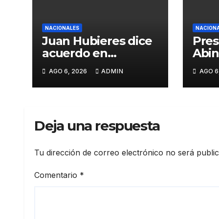
NACIONALES
NACION
Juan Hubieres dice
Pres
acuerdo en
Abin
corredor Mella evita
en p
AGO 6, 2026
ADMIN
AGO 6
conflictos
Meta
innecesarios
mira
crec
eco
Deja una respuesta
fort
inst
elev
Tu dirección de correo electrónico no será publi
prod
Comentario
*