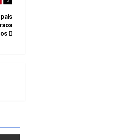
 país
ursos
cos