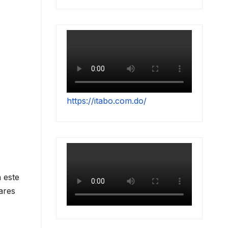
https://itabo.com.do/
 este
ares