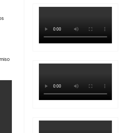
os
omiso