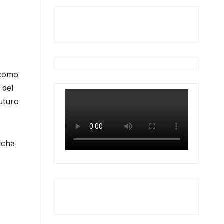
 como
 del
futuro
ucha