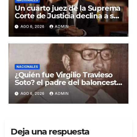
Un cuarto juez de la Suprema
Corte de Justicia declina a ser
evaluado por el CNM
AGO 6, 2026
ADMIN
NACIONALES
¿Quién fue Virgilio Travieso
Soto? el padre del baloncesto
dominicano
AGO 6, 2026
ADMIN
Deja una respuesta