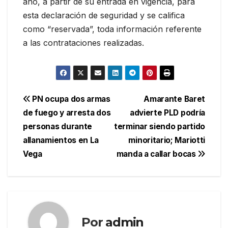
año, a partir de su entrada en vigencia, para
esta declaración de seguridad y se califica
como “reservada”, toda información referente
a las contrataciones realizadas.
Navegación
PN ocupa dos armas
Amarante Baret
de fuego y arresta dos
advierte PLD podría
de
personas durante
terminar siendo partido
entradas
allanamientos en La
minoritario; Mariotti
Vega
manda a callar bocas
Por
admin