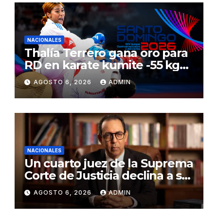
NACIONALES
Thalía Terrero gana oro para
RD en karate kumite -55 kg
en Santo Domingo 2026
AGOSTO 6, 2026
ADMIN
NACIONALES
Un cuarto juez de la Suprema
Corte de Justicia declina a ser
evaluado por el CNM
AGOSTO 6, 2026
ADMIN