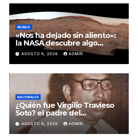
MUNDO
«Nos ha dejado sin aliento»:
la NASA descubre algo
insólito en Marte
AGOSTO 6, 2026
ADMIN
NACIONALES
¿Quién fue Virgilio Travieso
Soto? el padre del
baloncesto dominicano
AGOSTO 6, 2026
ADMIN