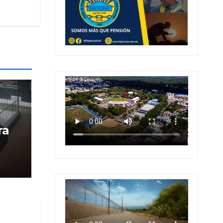
ra
 en
 en