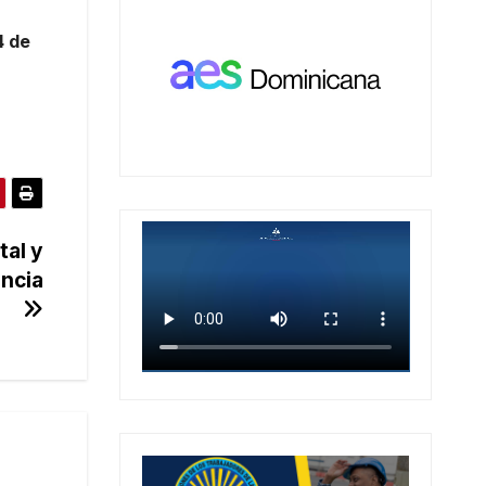
4 de
tal y
encia