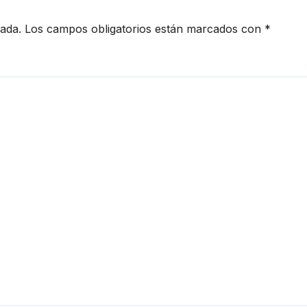
ituciones y
ar la
cada.
Los campos obligatorios están marcados con
*
uctividad