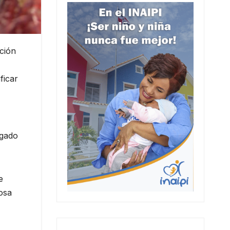
ción
ficar
egado
e
osa