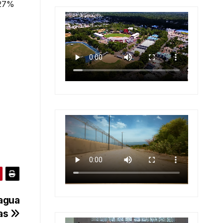
 27%
 agua
ias