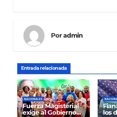
de
entradas
Por
admin
Entrada relacionada
NACIONALES
NACION
Fuerza Magisterial
Fian
exige al Gobierno
los 