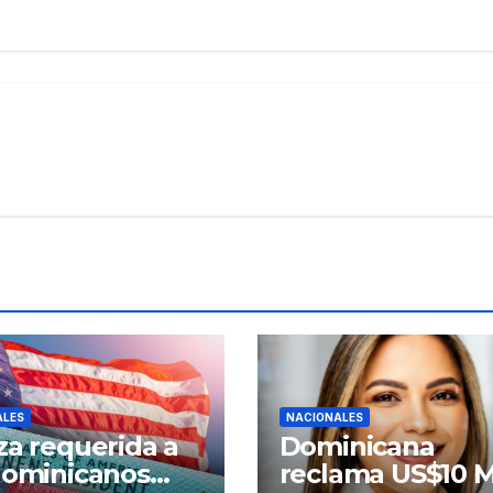
ALES
NACIONALES
za requerida a
Dominicana
dominicanos
reclama US$10 