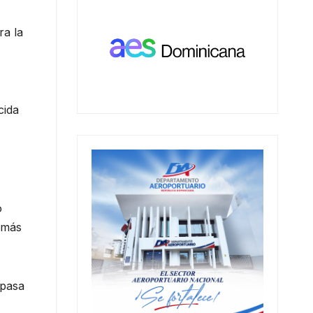
ra la
cida
o
 más
 pasa