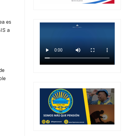
ea es
BIS a
de
ble