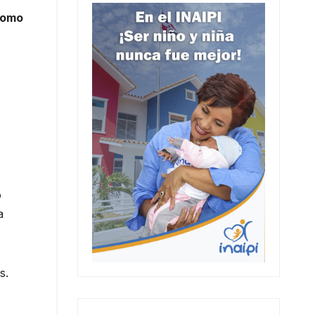
como
o
a
s.