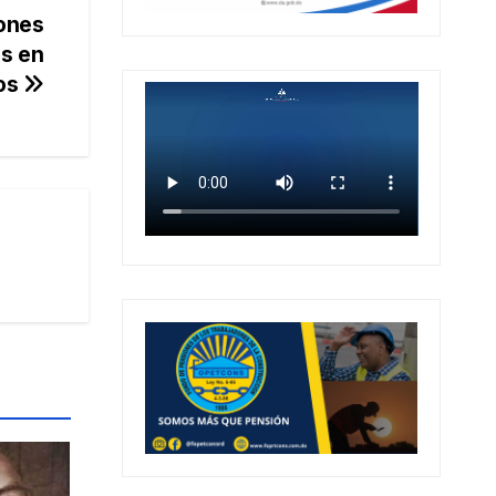
iones
os en
os