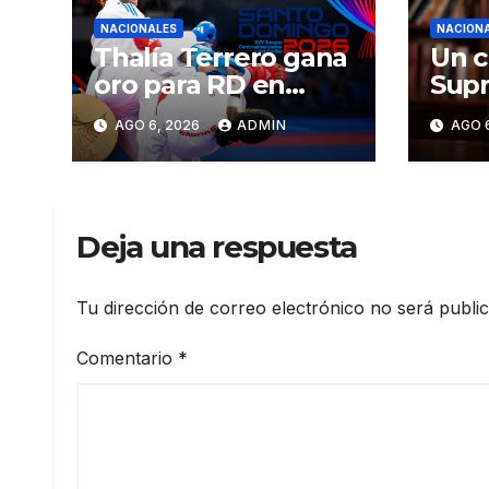
NACIONALES
NACION
Thalía Terrero gana
Un c
oro para RD en
Supr
karate kumite -55
Just
AGO 6, 2026
ADMIN
AGO 
kg en Santo
ser 
Domingo 2026
CN
Deja una respuesta
Tu dirección de correo electrónico no será publi
Comentario
*