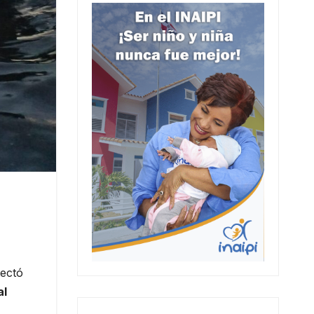
ectó
al