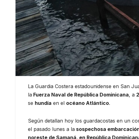
La Guardia Costera estadounidense en San Jua
la
Fuerza Naval de República Dominicana
, a
2
se
hundía
en el
océano Atlántico
.
Según detallan hoy los guardacostas en un c
el pasado lunes a la
sospechosa embarcación a
noreste de Samaná, en República Dominican