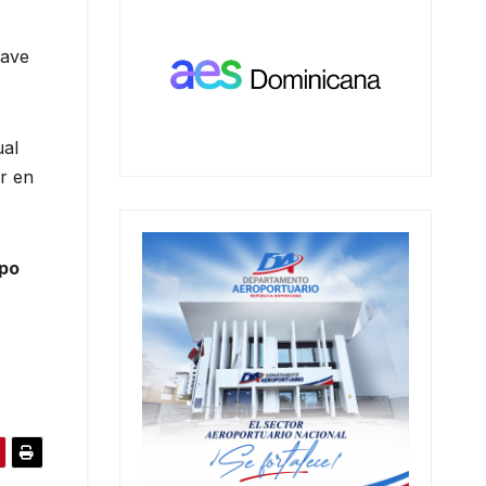
nave
ual
r en
upo