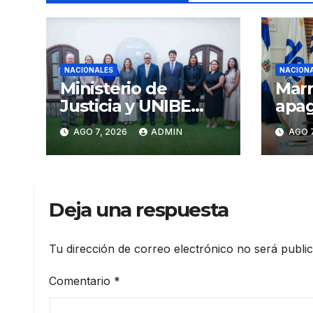
NACIONALES
NACION
Ministerio de
Marr
Justicia y UNIBE
apag
fortalecen
fact
AGO 7, 2026
ADMIN
AGO 7
cooperación en
al c
Justicia y Derechos
de 
Humanos
Deja una respuesta
Tu dirección de correo electrónico no será publi
Comentario
*