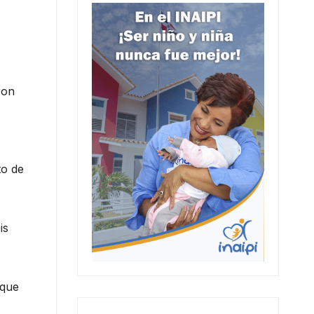
ron
to de
is
 que