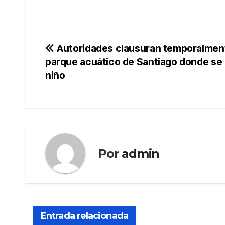
Navegación
Autoridades clausuran temporalmen
parque acuático de Santiago donde se
de
niño
entradas
Por
admin
Entrada relacionada