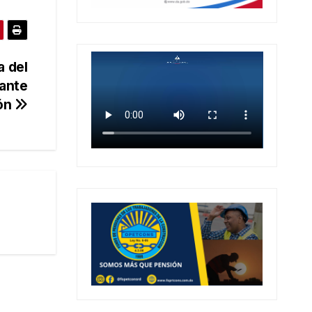
a del
 ante
ión