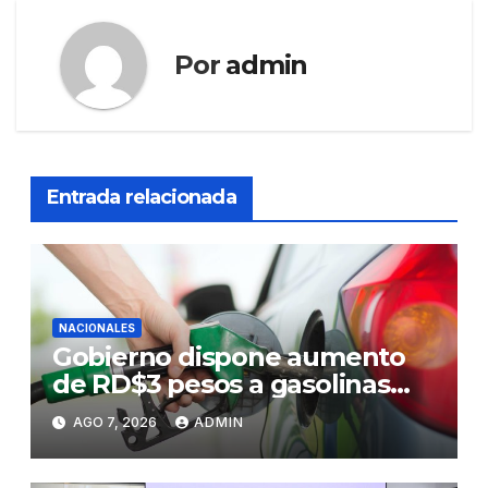
Por
admin
Entrada relacionada
NACIONALES
Gobierno dispone aumento
de RD$3 pesos a gasolinas
premium y regular
AGO 7, 2026
ADMIN