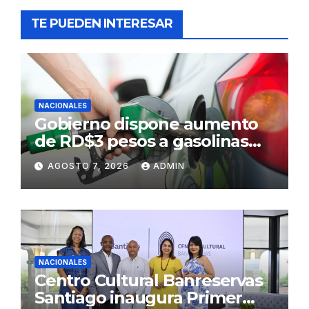
TE PUEDEN INTERESAR
NACIONALES
Gobierno dispone aumento
de RD$3 pesos a gasolinas
premium y regular
AGOSTO 7, 2026
ADMIN
NACIONALES
Centro Cultural Banreservas
Santiago inaugura Primer