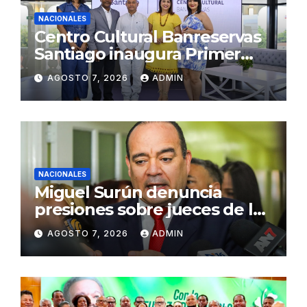
NACIONALES
Centro Cultural Banreservas
Santiago inaugura Primer
Congreso de Artesanos de
AGOSTO 7, 2026
ADMIN
Santiago
NACIONALES
Miguel Surún denuncia
presiones sobre jueces de la
Suprema Corte de Justicia
AGOSTO 7, 2026
ADMIN