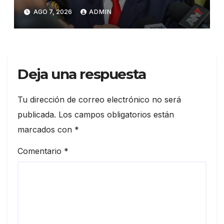
Suprema Corte de Justicia
AGO 7, 2026
ADMIN
Deja una respuesta
Tu dirección de correo electrónico no será
publicada.
Los campos obligatorios están
marcados con
*
Comentario
*