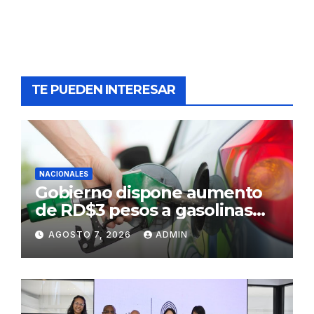
TE PUEDEN INTERESAR
NACIONALES
Gobierno dispone aumento
de RD$3 pesos a gasolinas
premium y regular
AGOSTO 7, 2026
ADMIN