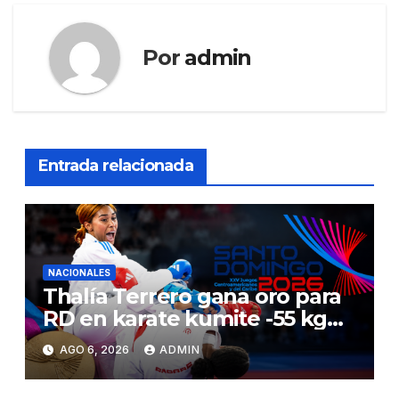
Por
admin
Entrada relacionada
NACIONALES
Thalía Terrero gana oro para
RD en karate kumite -55 kg
en Santo Domingo 2026
AGO 6, 2026
ADMIN