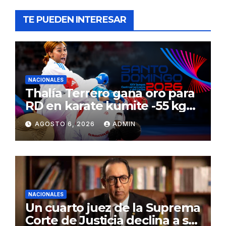
TE PUEDEN INTERESAR
NACIONALES
Thalía Terrero gana oro para
RD en karate kumite -55 kg
en Santo Domingo 2026
AGOSTO 6, 2026
ADMIN
NACIONALES
Un cuarto juez de la Suprema
Corte de Justicia declina a ser