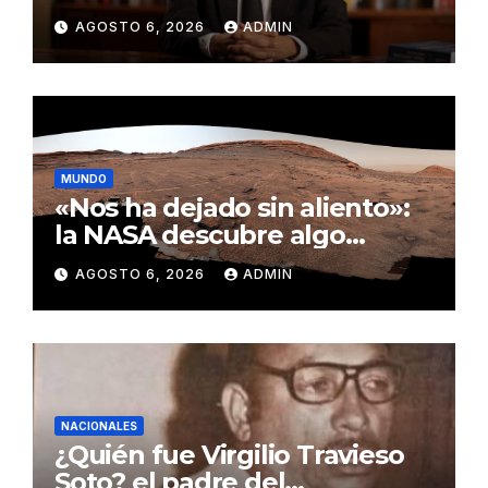
evaluado por el CNM
AGOSTO 6, 2026
ADMIN
MUNDO
«Nos ha dejado sin aliento»:
la NASA descubre algo
insólito en Marte
AGOSTO 6, 2026
ADMIN
NACIONALES
¿Quién fue Virgilio Travieso
Soto? el padre del