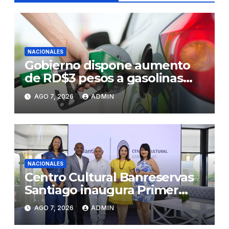
NACIONALES
Gobierno dispone aumento
de RD$3 pesos a gasolinas
premium y regular
AGO 7, 2026
ADMIN
NACIONALES
Centro Cultural Banreservas
Santiago inaugura Primer
Congreso de Artesanos de
AGO 7, 2026
ADMIN
Santiago