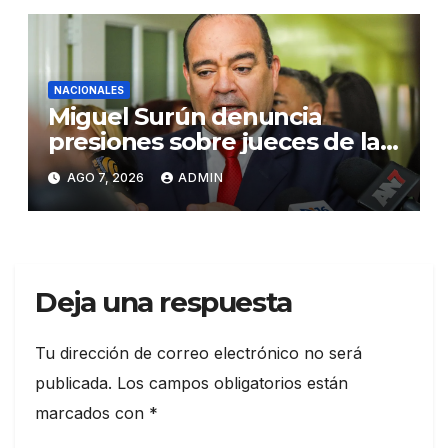
NACIONALES
Miguel Surún denuncia
presiones sobre jueces de la
Suprema Corte de Justicia
AGO 7, 2026
ADMIN
Deja una respuesta
Tu dirección de correo electrónico no será
publicada.
Los campos obligatorios están
marcados con
*