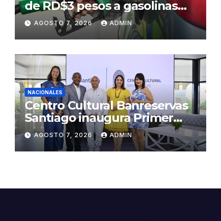
de RD$3 pesos a gasolinas
premium y regular
AGOSTO 7, 2026
ADMIN
NACIONALES
Centro Cultural Banreservas
Santiago inaugura Primer
Congreso de Artesanos de
AGOSTO 7, 2026
ADMIN
Santiago