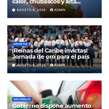
calor, chubascos y alta
concentración de polvo del
AGOSTO 8, 2026
ADMIN
Sahara para este sábado
DEPORTES
¡Reinas del Caribe invictas!
Jornada de oro para el país
AGOSTO 8, 2026
ADMIN
NACIONALES
Gobierno dispone aumento