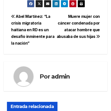
Navegación
Abel Martínez: “La
Muere mujer con
crisis migratoria
cáncer condenada por
de
haitiana en RD es un
atacar hombre que
entradas
desafío inminente para
abusaba de sus hijas
la nación”
Por
admin
Entrada relacionada