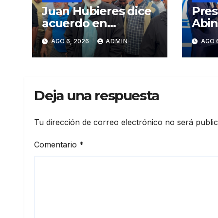
Juan Hubieres dice
Pres
acuerdo en
Abin
corredor Mella evita
en p
AGO 6, 2026
ADMIN
AGO 
conflictos
Meta
innecesarios
mira
crec
eco
Deja una respuesta
fort
inst
elev
Tu dirección de correo electrónico no será publi
prod
Comentario
*