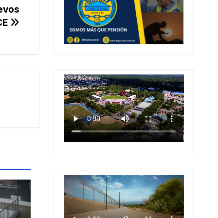
evos
JCE