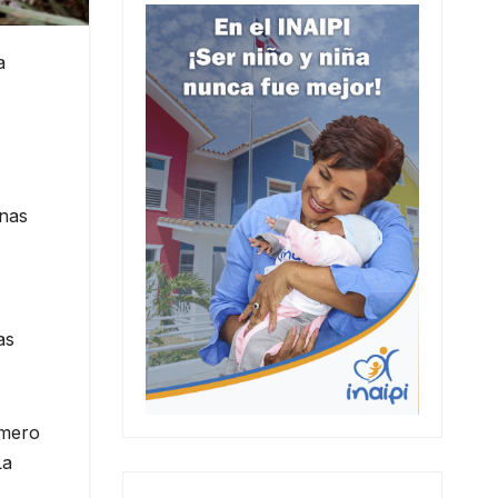
a
onas
as
úmero
La