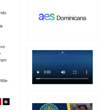
endo
de
ivo
e
empo
illa-