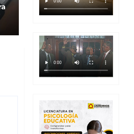
ra
 en
 en