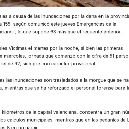
ales a causa de las inundaciones por la dana en la provinci
l a 155, según comunicó este jueves Emergencias de la
nciano-, lo que supone 63 más que el recuento anterior.
ples Víctimas el martes por la noche, si bien las primeras
te miércoles, jornada que comenzó con la cifra de 51 pers
ial de 92, siempre con carácter provisional.
ras las inundaciones son trasladados a la morgue que se ha
cia, mientras que se ha reforzado el personal forense para l
z kilómetros de la capital valenciana, concentra un gran n
los cálculos municipales, mientras que en las pedanías de 
las 8 en un garaje.