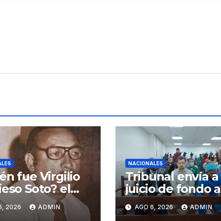
ALES
NACIONALES
én fue Virgilio
Tribunal envía a
ieso Soto? el
juicio de fondo a
e del
Jean Andrés
6, 2026
ADMIN
AGO 6, 2026
ADMIN
ncesto
Pumarol y tres