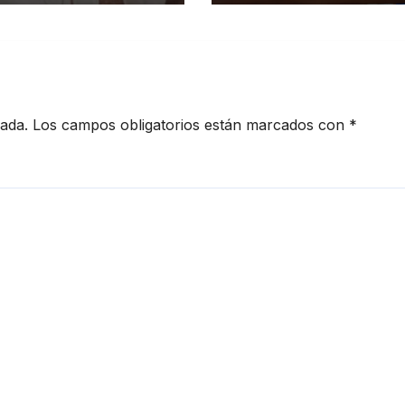
inicano
meses de prisió
preventiva
cada.
Los campos obligatorios están marcados con
*