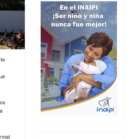
ste
que
cos
ma
ormal