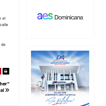
 el
calle
 de
her”
nal