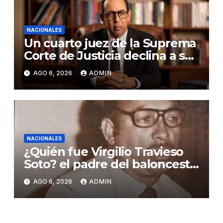
NACIONALES
Un cuarto juez de la Suprema
Corte de Justicia declina a ser
evaluado por el CNM
AGO 6, 2026
ADMIN
NACIONALES
¿Quién fue Virgilio Travieso
Soto? el padre del baloncesto
dominicano
AGO 6, 2026
ADMIN