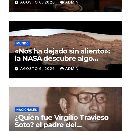
AGOSTO 6, 2026
ADMIN
MUNDO
«Nos ha dejado sin aliento»:
la NASA descubre algo
insólito en Marte
AGOSTO 6, 2026
ADMIN
NACIONALES
¿Quién fue Virgilio Travieso
Soto? el padre del