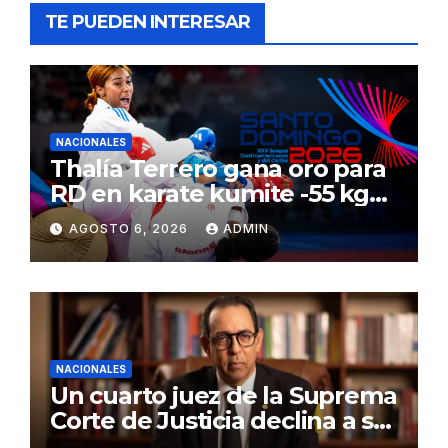
TE PUEDEN INTERESAR
NACIONALES
Thalía Terrero gana oro para
RD en karate kumite -55 kg
en Santo Domingo 2026
AGOSTO 6, 2026
ADMIN
NACIONALES
Un cuarto juez de la Suprema
Corte de Justicia declina a ser
evaluado por el CNM