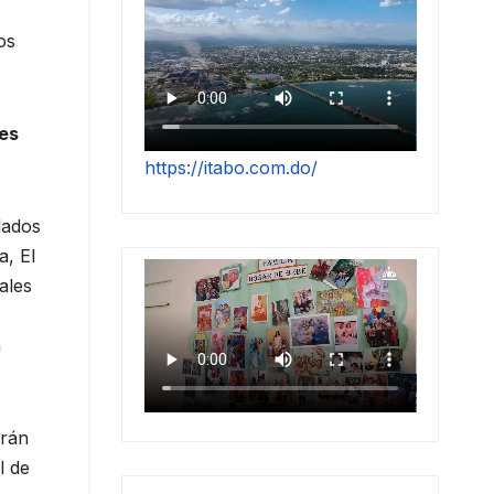
os
res
https://itabo.com.do/
lados
a, El
ales
n
drán
l de