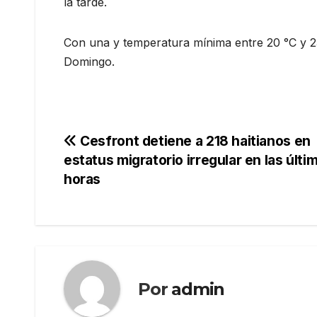
la tarde.
Con una y temperatura mínima entre 20 °C y 23
Domingo.
Navegación
Cesfront detiene a 218 haitianos en
estatus migratorio irregular en las últi
de
horas
entradas
Por
admin