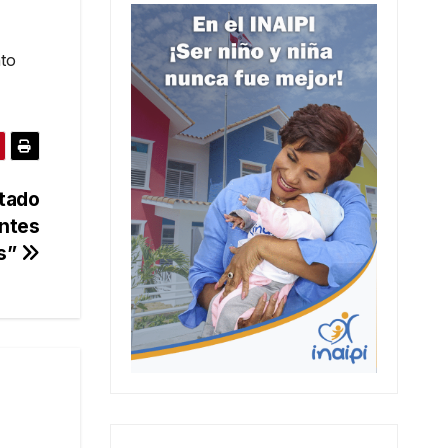
nto
tado
antes
s”