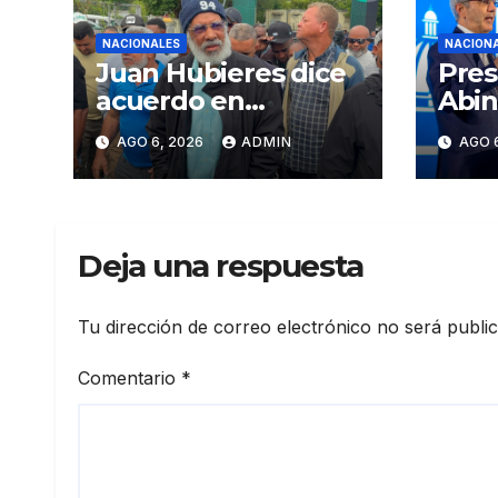
NACIONALES
NACION
Juan Hubieres dice
Pres
acuerdo en
Abin
corredor Mella evita
en p
AGO 6, 2026
ADMIN
AGO 
conflictos
Meta
innecesarios
mira
crec
eco
Deja una respuesta
fort
inst
elev
Tu dirección de correo electrónico no será publi
prod
Comentario
*