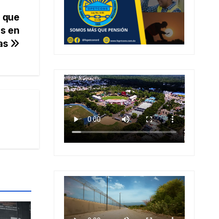
e que
os en
las