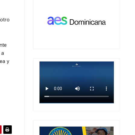
 otro
nte
 a
nea y