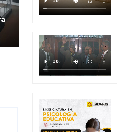
ra
 en
 en