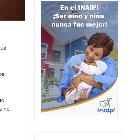
que
os
to
as no