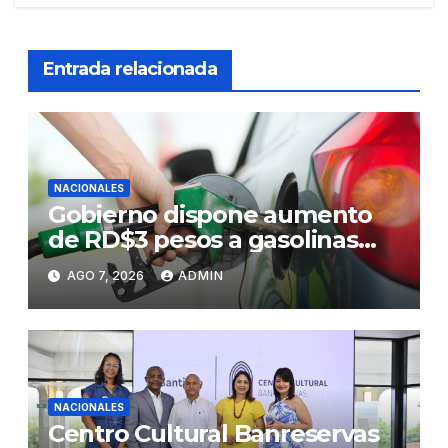
Entrada relacionada
NACIONALES
Gobierno dispone aumento
de RD$3 pesos a gasolinas
premium y regular
AGO 7, 2026
ADMIN
NACIONALES
Centro Cultural Banreservas