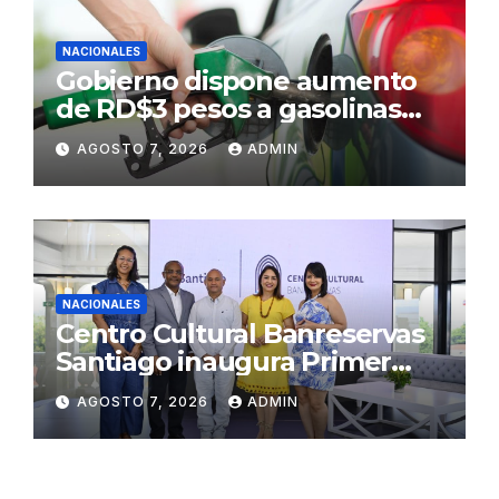
NACIONALES
Gobierno dispone aumento
de RD$3 pesos a gasolinas
premium y regular
AGOSTO 7, 2026
ADMIN
NACIONALES
Centro Cultural Banreservas
Santiago inaugura Primer
Congreso de Artesanos de
AGOSTO 7, 2026
ADMIN
Santiago