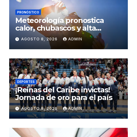
PRONÓSTICO
Meteorología pronostica
calor, chubascos y alta
concentración de polvo del
AGOSTO 8, 2026
ADMIN
Sahara para este sábado
DEPORTES
¡Reinas del Caribe invictas!
Jornada de oro para el país
AGOSTO 8, 2026
ADMIN