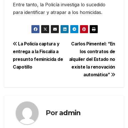
Entre tanto, la Policía investiga lo sucedido
para identificar y atrapar a los homicidas.
Navegación
La Policía captura y
Carlos Pimentel: “En
entrega a la Fiscalía a
los contratos de
de
presunto feminicida de
alquiler del Estado no
entradas
Capotillo
existe la renovación
automática”
Por
admin