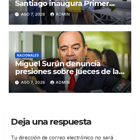
Santiago inaugura Primer
Congreso de Artesanos de
AGO 7, 2026
ADMIN
Santiago
NACIONALES
Miguel Surún denuncia
presiones sobre jueces de la
Suprema Corte de Justicia
AGO 7, 2026
ADMIN
Deja una respuesta
Tu dirección de correo electrónico no será