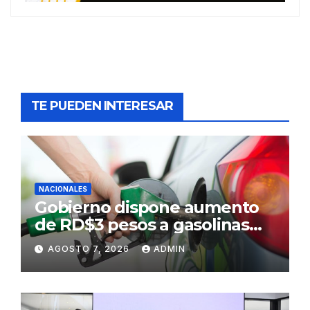
TE PUEDEN INTERESAR
NACIONALES
Gobierno dispone aumento
de RD$3 pesos a gasolinas
premium y regular
AGOSTO 7, 2026
ADMIN