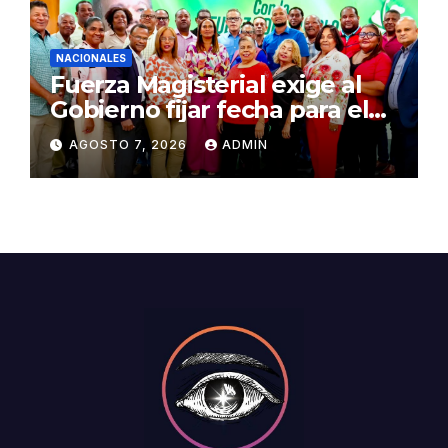
NACIONALES
Fuerza Magisterial exige al
Gobierno fijar fecha para el
pago de la Evaluación del
AGOSTO 7, 2026
ADMIN
Desempeño