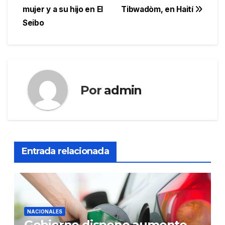
entradas
mujer y a su hijo en El
Tibwadòm, en Haití
Seibo
Por
admin
Entrada relacionada
NACIONALES
Gobierno dispone aumento