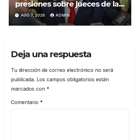
presiones sobre jueces de la
Suprema Corte de Justicia
AGO 7, 2026
ADMIN
Deja una respuesta
Tu dirección de correo electrónico no será
publicada.
Los campos obligatorios están
marcados con
*
Comentario
*